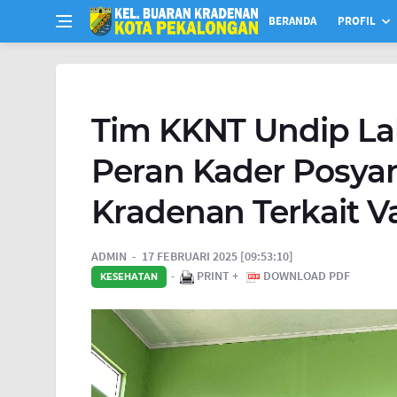
BERANDA
PROFIL
Tim KKNT Undip L
Peran Kader Posya
Kradenan Terkait V
ADMIN
17 FEBRUARI 2025 [09:53:10]
PRINT +
DOWNLOAD PDF
KESEHATAN