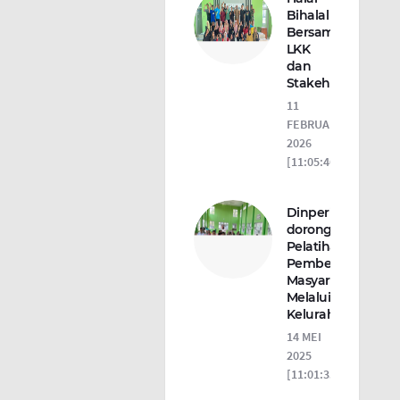
Bihalal
Bersama
LKK
dan
Stakeholder
11
FEBRUARI
2026
[11:05:46]
Dinperinaker
dorong
Pelatihan
Pemberdayaan
Masyarakat
Melalui
Kelurahan
14 MEI
2025
[11:01:35]