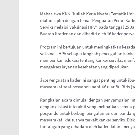
Mahasiswa KKN (Kuliah Kerja Nyata) Tematik Uni
multidisiplin dengan tema "Penguatan Peran Kad
Serviks melalui Vaksinasi HPV" pada tanggal 25 Ja
Buaran Kradenan dan dihadiri oleh 16 kader posy
Program ini bertujuan untuk meningkatkan kesad
vaksinasi HPV sebagai langkah pencegahan kanker
memberikan edukasi tentang kanker serviks, manf
mengakses layanan kesehatan yang diperlukan.
â€œPenguatan kader ini sangat penting untuk ibu
masyarakat saat posyandu nantiâ€ ujar Bu Riris (s
Rangkaian acara dimulai dengan penyampaian infor
dengan diskusi interaktif yang melibatkan semua 
posyandu untuk berbagi pengalaman dan pandang
masyarakat, khususnya terkait kanker serviks. Di
tantangan yang dihadapi oleh kader dalam menya