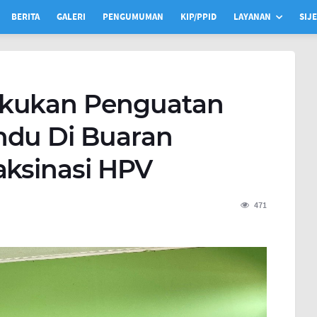
BERITA
GALERI
PENGUMUMAN
KIP/PPID
LAYANAN
SIJ
akukan Penguatan
ndu Di Buaran
aksinasi HPV
471