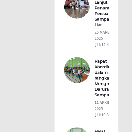
Lanjut
Penanganan
Persoalan
Sampah
Liar
25 MARET
2025
[11:12:46]
Rapat
Koordinasi
dalam
rangka
Menghadapi
Darurat
Sampah
11 APRIL
2025
[11:10:30]
Halal