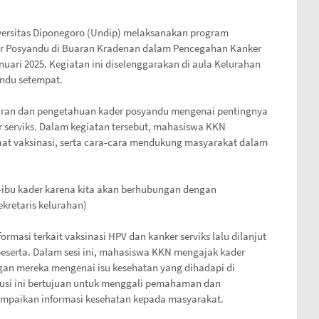
versitas Diponegoro (Undip) melaksanakan program
er Posyandu di Buaran Kradenan dalam Pencegahan Kanker
nuari 2025. Kegiatan ini diselenggarakan di aula Kelurahan
andu setempat.
aran dan pengetahuan kader posyandu mengenai pentingnya
 serviks. Dalam kegiatan tersebut, mahasiswa KKN
aat vaksinasi, serta cara-cara mendukung masyarakat dalam
-ibu kader karena kita akan berhubungan dengan
ekretaris kelurahan)
masi terkait vaksinasi HPV dan kanker serviks lalu dilanjut
peserta. Dalam sesi ini, mahasiswa KKN mengajak kader
an mereka mengenai isu kesehatan yang dihadapi di
skusi ini bertujuan untuk menggali pemahaman dan
mpaikan informasi kesehatan kepada masyarakat.